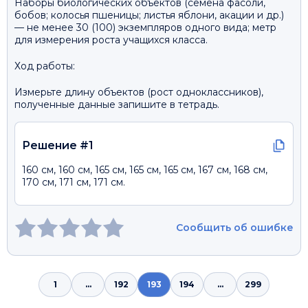
Наборы биологических объектов (семена фасоли,
бобов; колосья пшеницы; листья яблони, акации и др.)
— не менее 30 (100) экземпляров одного вида; метр
для измерения роста учащихся класса.
Ход работы:
Измерьте длину объектов (рост одноклассников),
полученные данные запишите в тетрадь.
Решение #1
160 см, 160 см, 165 см, 165 см, 165 см, 167 см, 168 см,
170 см, 171 см, 171 см.
Сообщить об ошибке
1
...
192
193
194
...
299