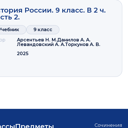
тория России. 9 класс. В 2 ч.
сть 2.
Учебник
9 класс
ор
Арсентьев Н. М.
Данилов А. А.
Левандовский А. А.
Торкунов А. В.
2025
ассы
Предметы
Сочинения