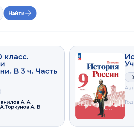
Найти
0 класс.
Ис
 и
Уч
и. В 3 ч. Часть
Авт
анилов А. А.
Год
А.
Торкунов А. В.