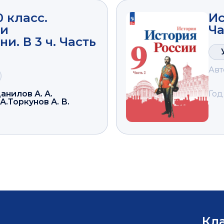
0 класс.
Ис
 и
Ча
и. В 3 ч. Часть
Авт
анилов А. А.
Год
А.
Торкунов А. В.
Кл