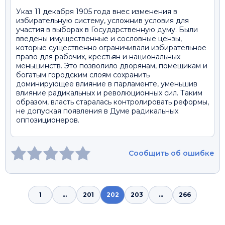
Указ 11 декабря 1905 года внес изменения в
избирательную систему, усложнив условия для
участия в выборах в Государственную думу. Были
введены имущественные и сословные цензы,
которые существенно ограничивали избирательное
право для рабочих, крестьян и национальных
меньшинств. Это позволило дворянам, помещикам и
богатым городским слоям сохранить
доминирующее влияние в парламенте, уменьшив
влияние радикальных и революционных сил. Таким
образом, власть старалась контролировать реформы,
не допуская появления в Думе радикальных
оппозиционеров.
Сообщить об ошибке
1
...
201
202
203
...
266