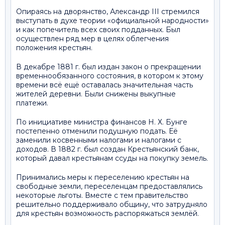
Опираясь на дворянство, Александр ІІІ стремился
выступать в духе теории «официальной народности»
и как попечитель всех своих подданных. Был
осуществлен ряд мер в целях облегчения
положения крестьян.
В декабре 1881 г. был издан закон о прекращении
временнообязанного состояния, в котором к этому
времени всё ещё оставалась значительная часть
жителей деревни. Были снижены выкупные
платежи.
По инициативе министра финансов Н. Х. Бунге
постепенно отменили подушную подать. Её
заменили косвенными налогами и налогами с
доходов. В 1882 г. был создан Крестьянский банк,
который давал крестьянам ссуды на покупку земель.
Принимались меры к переселению крестьян на
свободные земли, переселенцам предоставлялись
некоторые льготы. Вместе с тем правительство
решительно поддерживало общину, что затрудняло
для крестьян возможность распоряжаться землёй.