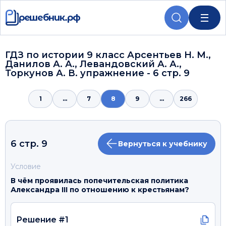
решебник.рф
ГДЗ по истории 9 класс Арсентьев Н. М.,
Данилов А. А., Левандовский А. А.,
Торкунов А. В. упражнение - 6 стр. 9
1
...
7
8
9
...
266
6 стр. 9
Вернуться к учебнику
Условие
В чём проявилась попечительская политика
Александра III по отношению к крестьянам?
Решение #1