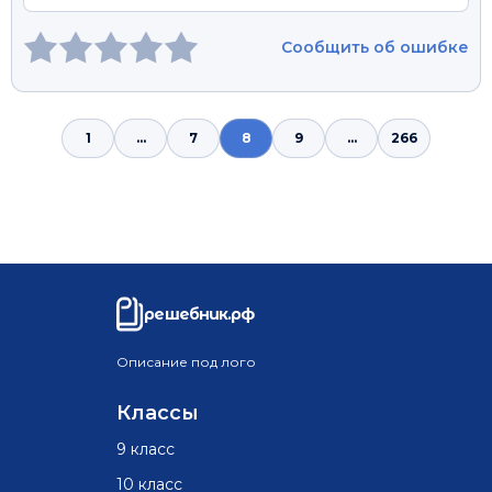
Сообщить об ошибке
1
...
7
8
9
...
266
решебник.рф
Описание под лого
Классы
9 класс
10 класс