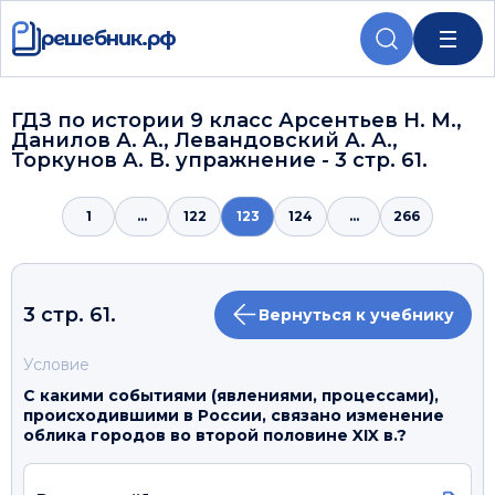
решебник.рф
ГДЗ по истории 9 класс Арсентьев Н. М.,
Данилов А. А., Левандовский А. А.,
Торкунов А. В. упражнение - 3 стр. 61.
1
...
122
123
124
...
266
3 стр. 61.
Вернуться к учебнику
Условие
С какими событиями (явлениями, процессами),
происходившими в России, связано изменение
облика городов во второй половине XIX в.?