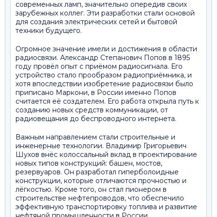
современных ламп, значительно опередив своих
зарубежных коллег. Эти разработки стали основой
для создания электрических сетей и бытовой
техники будущего.
Огромное значение имели и достижения в области
радиосвязи. Александр Степанович Попов в 1895
году провёл опыт с приёмом радиосигнала. Его
устройство стало прообразом радиоприёмника, и
хотя впоследствии изобретение радиосвязи было
приписано Маркони, в России именно Попов
считается её создателем. Его работа открыла путь к
созданию новых средств коммуникации, от
радиовещания до беспроводного интернета.
Важным направлением стали строительные и
инженерные технологии. Владимир Григорьевич
Шухов внёс колоссальный вклад в проектирование
новых типов конструкций: башен, мостов,
резервуаров. Он разработал гиперболоидные
конструкции, которые отличаются прочностью и
лёгкостью. Кроме того, он стал пионером в
строительстве нефтепроводов, что обеспечило
эффективную транспортировку топлива и развитие
нефтяной промышленности в России.