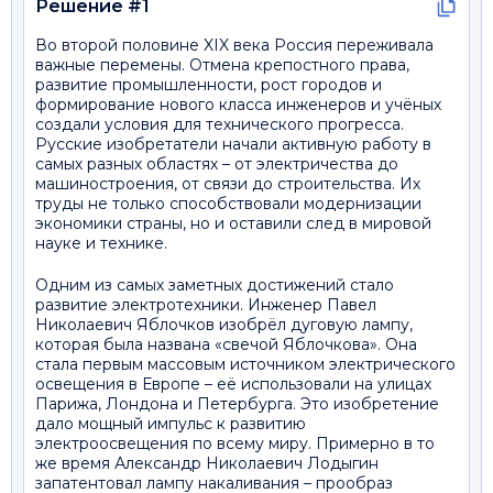
Решение #1
Во второй половине XIX века Россия переживала
важные перемены. Отмена крепостного права,
развитие промышленности, рост городов и
формирование нового класса инженеров и учёных
создали условия для технического прогресса.
Русские изобретатели начали активную работу в
самых разных областях – от электричества до
машиностроения, от связи до строительства. Их
труды не только способствовали модернизации
экономики страны, но и оставили след в мировой
науке и технике.
Одним из самых заметных достижений стало
развитие электротехники. Инженер Павел
Николаевич Яблочков изобрёл дуговую лампу,
которая была названа «свечой Яблочкова». Она
стала первым массовым источником электрического
освещения в Европе – её использовали на улицах
Парижа, Лондона и Петербурга. Это изобретение
дало мощный импульс к развитию
электроосвещения по всему миру. Примерно в то
же время Александр Николаевич Лодыгин
запатентовал лампу накаливания – прообраз