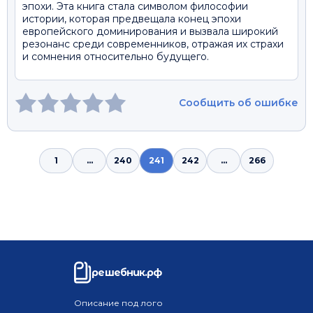
эпохи. Эта книга стала символом философии
истории, которая предвещала конец эпохи
европейского доминирования и вызвала широкий
резонанс среди современников, отражая их страхи
и сомнения относительно будущего.
Сообщить об ошибке
1
...
240
241
242
...
266
решебник.рф
Описание под лого