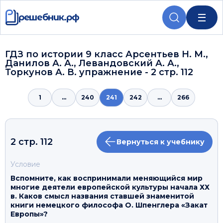
решебник.рф
ГДЗ по истории 9 класс Арсентьев Н. М.,
Данилов А. А., Левандовский А. А.,
Торкунов А. В. упражнение - 2 стр. 112
1
...
240
241
242
...
266
2 стр. 112
Вернуться к учебнику
Условие
Вспомните, как воспринимали меняющийся мир
многие деятели европейской культуры начала ХХ
в. Каков смысл названия ставшей знаменитой
книги немецкого философа О. Шпенглера «Закат
Европы»?