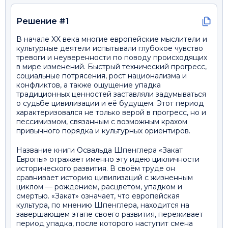
Решение #1
В начале XX века многие европейские мыслители и
культурные деятели испытывали глубокое чувство
тревоги и неуверенности по поводу происходящих
в мире изменений. Быстрый технический прогресс,
социальные потрясения, рост национализма и
конфликтов, а также ощущение упадка
традиционных ценностей заставляли задумываться
о судьбе цивилизации и её будущем. Этот период
характеризовался не только верой в прогресс, но и
пессимизмом, связанным с возможным крахом
привычного порядка и культурных ориентиров.
Название книги Освальда Шпенглера «Закат
Европы» отражает именно эту идею цикличности
исторического развития. В своём труде он
сравнивает историю цивилизаций с жизненным
циклом — рождением, расцветом, упадком и
смертью. «Закат» означает, что европейская
культура, по мнению Шпенглера, находится на
завершающем этапе своего развития, переживает
период упадка, после которого наступит смена