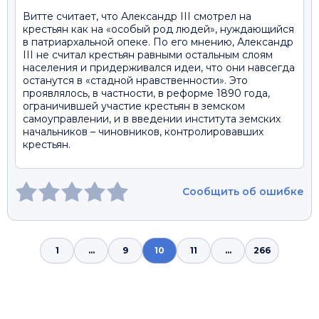
Витте считает, что Александр III смотрел на
крестьян как на «особый род людей», нуждающийся
в патриархальной опеке. По его мнению, Александр
III не считал крестьян равными остальным слоям
населения и придерживался идеи, что они навсегда
останутся в «стадной нравственности». Это
проявлялось, в частности, в реформе 1890 года,
ограничившей участие крестьян в земском
самоуправлении, и в введении института земских
начальников – чиновников, контролировавших
крестьян.
Сообщить об ошибке
1
...
9
10
11
...
266