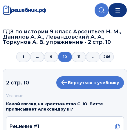
решебник.рф
ГДЗ по истории 9 класс Арсентьев Н. М.,
Данилов А. А., Левандовский А. А.,
Торкунов А. В. упражнение - 2 стр. 10
1
...
9
10
11
...
266
2 стр. 10
Вернуться к учебнику
Условие
Какой взгляд на крестьянство С. Ю. Витте
приписывает Александру III?
Решение #1