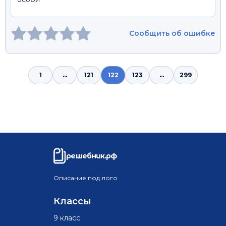
Сообщить об ошибке
1
...
121
122
123
...
299
решебник.рф
Описание под лого
Классы
9 класс