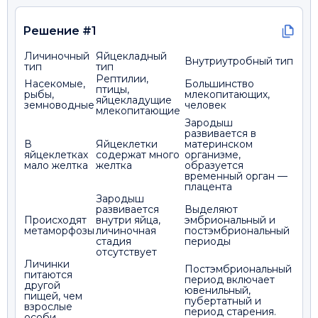
Решение #1
Личиночный
Яйцекладный
Внутриутробный тип
тип
тип
Рептилии,
Насекомые,
Большинство
птицы,
рыбы,
млекопитающих,
яйцекладущие
земноводные
человек
млекопитающие
Зародыш
развивается в
В
Яйцеклетки
материнском
яйцеклетках
содержат много
организме,
мало желтка
желтка
образуется
временный орган —
плацента
Зародыш
развивается
Выделяют
Происходят
внутри яйца,
эмбриональный и
метаморфозы
личиночная
постэмбриональный
стадия
периоды
отсутствует
Личинки
Постэмбриональный
питаются
период включает
другой
ювенильный,
пищей, чем
пубертатный и
взрослые
период старения.
особи