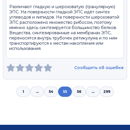
Различают гладкую и шероховатую (гранулярную)
ЭПС. На поверхности гладкой ЭПС идёт синтез
углеводов и липидов. На поверхности шероховатой
ЭПС расположено множество рибосом, поэтому
именно здесь синтезируется большинство белков.
Вещества, синтезированные на мембранах ЭПС,
переносятся внутрь трубочек ретикулума и по ним
транспортируются к местам накопления или
использования.
Сообщить об ошибке
1
...
54
55
56
...
299