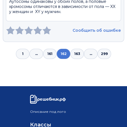
Аутосомы одинаковы у обоих полов, а половые
хромосомы отличаются в зависимости от пола — XX
у женщин и XY у мужчин.
Сообщить об ошибке
1
...
161
162
163
...
299
решебник.рф
Описание под лого
Классы