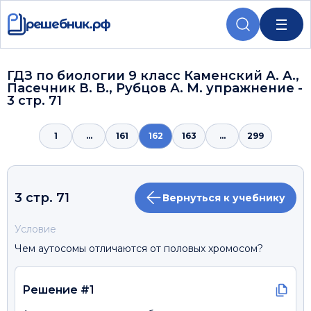
решебник.рф
ГДЗ по биологии 9 класс Каменский А. А.,
Пасечник В. В., Рубцов А. М. упражнение -
3 стр. 71
1
...
161
162
163
...
299
3 стр. 71
Вернуться к учебнику
Условие
Чем аутосомы отличаются от половых хромосом?
Решение #1