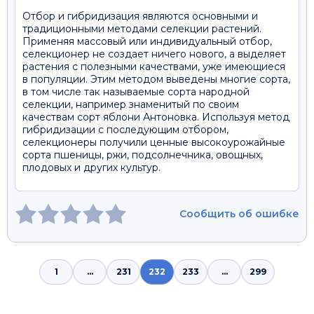
Отбор и гибридизация являются основными и
традиционными методами селекции растений.
Применяя массовый или индивидуальный отбор,
селекционер не создает ничего нового, а выделяет
растения с полезными качествами, уже имеющиеся
в популяции. Этим методом выведены многие сорта,
в том числе так называемые сорта народной
селекции, например знаменитый по своим
качествам сорт яблони Антоновка. Используя метод
гибридизации с последующим отбором,
селекционеры получили ценные высокоурожайные
сорта пшеницы, ржи, подсолнечника, овощных,
плодовых и других культур.
Сообщить об ошибке
1
...
231
232
233
...
299