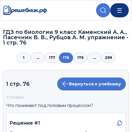
решебник.рф
ГДЗ по биологии 9 класс Каменский А. А.,
Пасечник В. В., Рубцов А. М. упражнение -
1 стр. 76
1
...
177
178
179
...
299
1 стр. 76
Вернуться к учебнику
Условие
Что понимают под половым процессом?
Решение #1