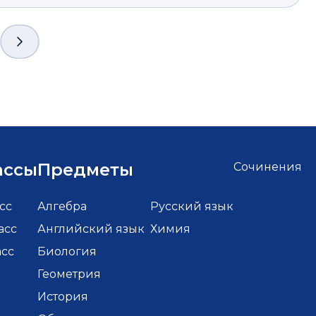
ассы
Предметы
Сочинения
сс
Алгебра
Русский язык
асс
Английский язык
Химия
асс
Биология
Геометрия
История