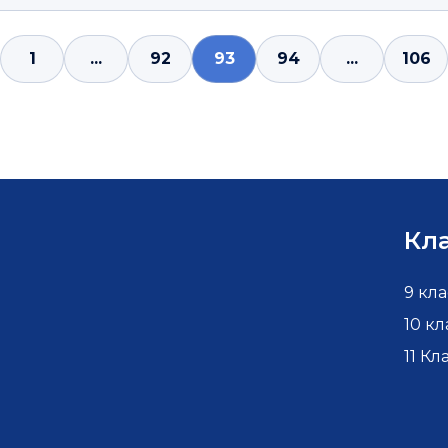
1
...
92
93
94
...
106
Кл
9 кла
10 кл
11 Кл