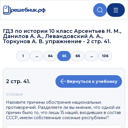
решебник.рф
ГДЗ по истории 10 класс Арсентьев Н. М.,
Данилов А. А., Левандовский А. А.,
Торкунов А. В. упражнение - 2 стр. 41.
1
...
64
65
66
...
106
2 стр. 41.
Вернуться к учебнику
Условие
Назовите причины обострения национальных
противоречий. Разделяете ли вы мнение, что одной из
причин было то, что лишь 15 наций, входивших в состав
СССР, имели собственные союзные республики?