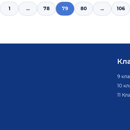
1
...
78
79
80
...
106
Кл
9 кла
10 кл
11 Кл