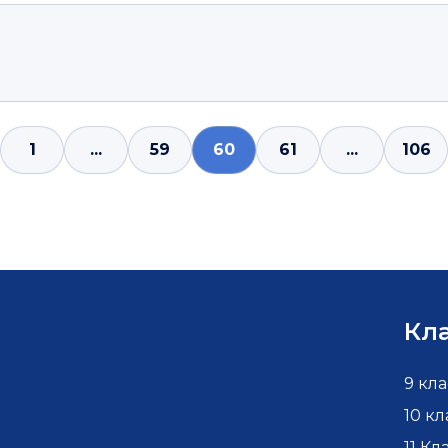
1
...
59
60
61
...
106
Кл
9 кла
10 кл
11 Кл