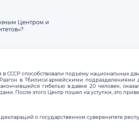
юзным Центром и
итетов»?
в СССР способствовали подъёму национальных дви
. Разгон в Тбилиси армейскими подразделениями 
закончившейся гибелью в давке 20 человек, оказ
. После этого Центр пошел на уступки, это привел
деклараций о государственном суверенитете респу