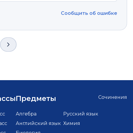
Сообщить об ошибке
ассы
Предметы
Сочинения
сс
Алгебра
Русский язык
асс
Английский язык
Химия
асс
Биология