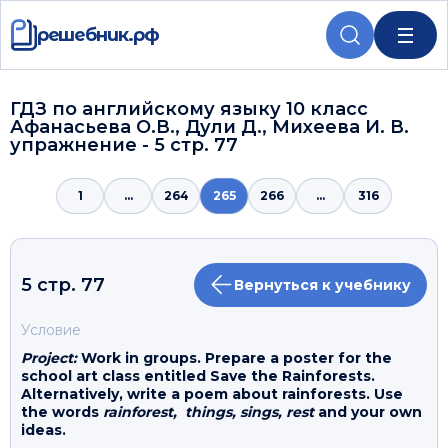
решебник.рф
ГДЗ по английскому языку 10 класс
Афанасьева О.В., Дули Д., Михеева И. В.
упражнение - 5 стр. 77
1
...
264
265
266
...
316
5 стр. 77
Вернуться к учебнику
Условие
Project:
Work in groups. Prepare a poster for the
school art class entitled Save the Rainforests.
Alternatively, write a poem about rainforests. Use
the words
rainforest, things, sings, rest
and your own
ideas.