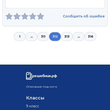
Сообщить об ошибке
1
...
311
312
313
...
316
решебник.рф
Описание под лого
Классы
9 класс