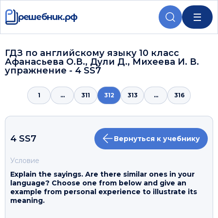
решебник.рф
ГДЗ по английскому языку 10 класс
Афанасьева О.В., Дули Д., Михеева И. В.
упражнение - 4 SS7
1
...
311
312
313
...
316
4 SS7
Вернуться к учебнику
Условие
Explain the sayings. Are there similar ones in your
language? Choose one from below and give an
example from personal experience to illustrate its
meaning.