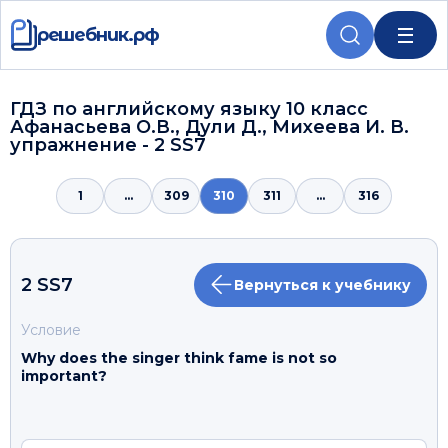
решебник.рф
ГДЗ по английскому языку 10 класс
Афанасьева О.В., Дули Д., Михеева И. В.
упражнение - 2 SS7
1
...
309
310
311
...
316
2 SS7
Вернуться к учебнику
Условие
Why does the singer think fame is not so
important?