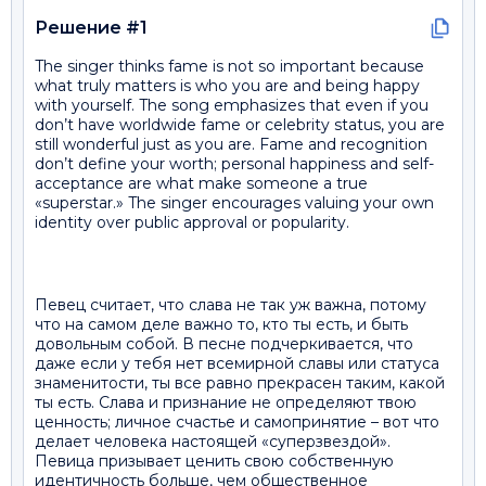
Решение #1
The singer thinks fame is not so important because
what truly matters is who you are and being happy
with yourself. The song emphasizes that even if you
don’t have worldwide fame or celebrity status, you are
still wonderful just as you are. Fame and recognition
don’t define your worth; personal happiness and self-
acceptance are what make someone a true
«superstar.» The singer encourages valuing your own
identity over public approval or popularity.
Певец считает, что слава не так уж важна, потому
что на самом деле важно то, кто ты есть, и быть
довольным собой. В песне подчеркивается, что
даже если у тебя нет всемирной славы или статуса
знаменитости, ты все равно прекрасен таким, какой
ты есть. Слава и признание не определяют твою
ценность; личное счастье и самопринятие – вот что
делает человека настоящей «суперзвездой».
Певица призывает ценить свою собственную
идентичность больше, чем общественное