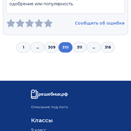
одобрение или популярность.
Сообщить об ошибке
1
...
309
310
311
...
316
решебник.рф
Описание под лого
Классы
9 класс