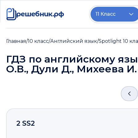
решебник.рф
11 Класс
Главная
/
10 класс
/
Английский язык
/
Spotlight 10 к
ГДЗ по английскому язы
О.В., Дули Д., Михеева И
2 SS2