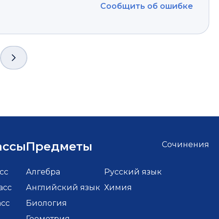
Сообщить об ошибке
ассы
Предметы
Сочинения
сс
Алгебра
Русский язык
асс
Английский язык
Химия
асс
Биология
Геометрия