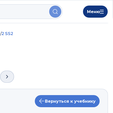
Меню
е
/
2 SS2
Вернуться к учебнику