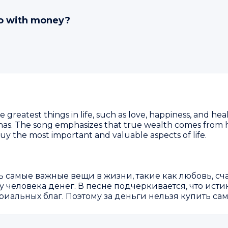
 do with money?
greatest things in life, such as love, happiness, and hea
. The song emphasizes that true wealth comes from hav
 buy the most important and valuable aspects of life.
ь самые важные вещи в жизни, такие как любовь, сч
 у человека денег. В песне подчеркивается, что ист
териальных благ. Поэтому за деньги нельзя купить 