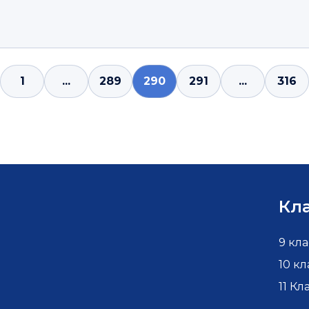
1
...
289
290
291
...
316
Кл
9 кла
10 кл
11 Кл