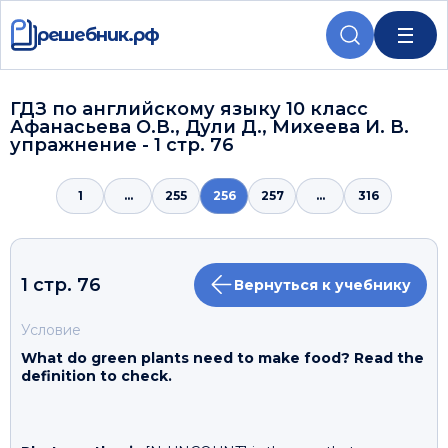
решебник.рф
ГДЗ по английскому языку 10 класс
Афанасьева О.В., Дули Д., Михеева И. В.
упражнение - 1 стр. 76
1
...
255
256
257
...
316
1 стр. 76
Вернуться к учебнику
Условие
What do green plants need to make food? Read the
definition to check.