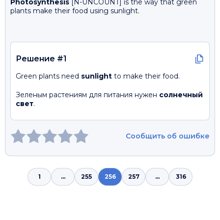
Photosynthesis
[N-UNCOUNT] is the way that green
plants make their food using sunlight.
Решение #1
Green plants need
sunlight
to make their food.
Зеленым растениям для питания нужен
солнечный
свет
.
Сообщить об ошибке
1
...
255
256
257
...
316